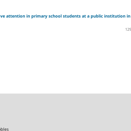
ve attention in primary school students at a public institution in
129
o Holzmann
obles