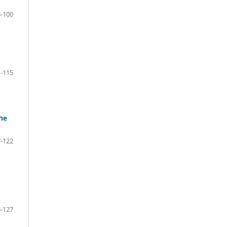
-100
-115
he
-122
-127