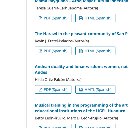
Mama Rayguana – Atoq Mayor: Ritual inherita
Teresa Guerra-Carhuapoma (Autor/a)
PDF (Spanish)
HTML (Spanish)
The Harawi in the peasant community of San
Kevin J. Fretel-Palacios (Autor/a)
PDF (Spanish)
HTML (Spanish)
Andean duality and lunar wisdom: women, nature
Andes
Hilda Ortíz-Falcón (Autor/a)
PDF (Spanish)
HMTL (Spanish)
Musical training in the programming of the art a
educational institutions of the UGEL Huanuco
Betty León-Trujillo, Marx D. León-Trujillo (Autor/a)
PDF (Spanish)
HTML (Spanish)