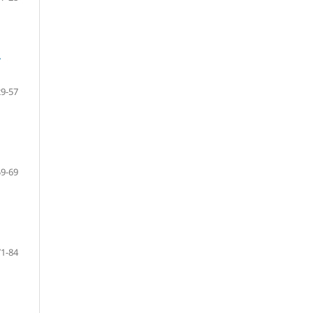
y
29-57
59-69
71-84