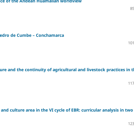
nce of the Andean Huamalian worldview
85
 Pedro de Cumbe – Conchamarca
101
 and the continuity of agricultural and livestock practices in t
117
nd culture area in the VI cycle of EBR: curricular analysis in two
123