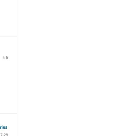
5-6
ries
7-28